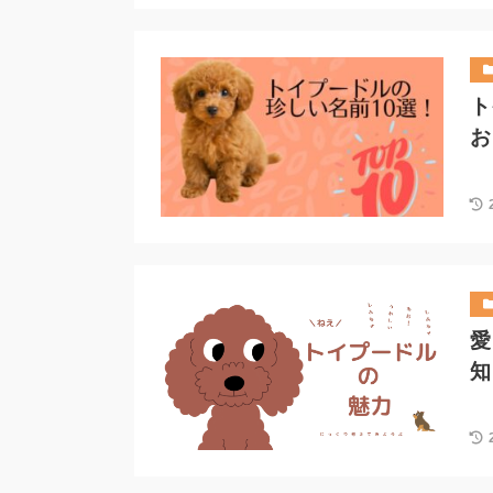
ト
お
愛
知