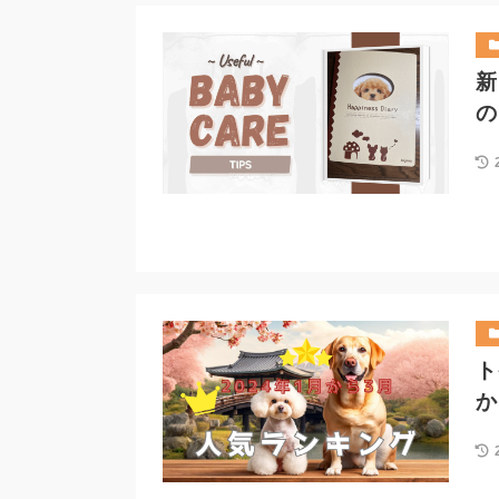
新
の
ト
か